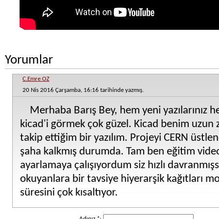
Yorumlar
C.Emre OZ
20 Nis 2016 Çarşamba, 16:16 tarihinde yazmış.
Merhaba Barış Bey, hem yeni yazılarınız h
kicad'i görmek çok güzel. Kicad benim uzun 
takip ettiğim bir yazılım. Projeyi CERN üstl
şaha kalkmış durumda. Tam ben eğitim videol
ayarlamaya çalışıyordum siz hızlı davranmışsı
okuyanlara bir tavsiye hiyerarşik kağıtları m
süresini çok kısaltıyor.
Adınız *: