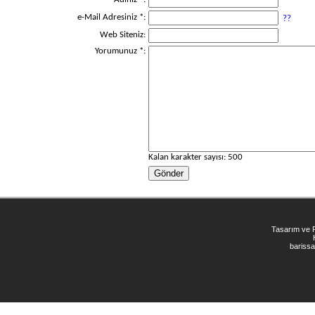
e-Mail Adresiniz *:
??
Web Siteniz:
Yorumunuz *:
Kalan karakter sayısı:
500
Tasarım ve
bariss