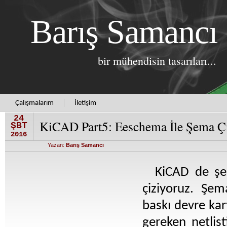
Barış Samancı
bir mühendisin tasarıları...
Çalışmalarım
İletişim
24
KiCAD Part5: Eeschema İle Şema Ç
ŞBT
2016
Yazan:
Barış Samancı
KiCAD de şe
çiziyoruz. Şem
baskı devre kar
gereken netlist